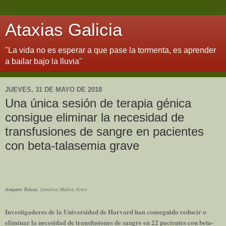
Ataxias Galicia
"La vida no es esperar a que pase la tormenta, es aprender
a bailar bajo la lluvia"
JUEVES, 31 DE MAYO DE 2018
Una única sesión de terapia génica
consigue eliminar la necesidad de
transfusiones de sangre en pacientes
con beta-talasemia grave
Amparo Tolosa
, Genética Médica News
Investigadores de la Universidad de Harvard han conseguido reducir o
eliminar la necesidad de transfusiones de sangre en 22 pacientes con beta-