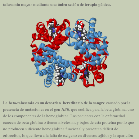
talasemia mayor mediante una única sesión de terapia génica.
beta-talasemia es un desorden
hereditario de la sangre
La
causado por la
presencia de mutaciones en el gen
HBB
, que codifica para la beta globina, uno
de los componentes de la hemoglobina. Los pacientes con la enfermedad
carecen de beta globina o tienen niveles muy bajos de esta proteína por lo que
no producen suficiente hemoglobina funcional y presentan déficit de
eritrocitos, lo que lleva a la falta de oxígeno en diversos tejidos y la aparición