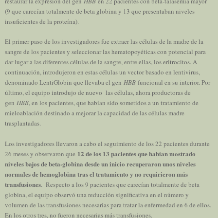
restaurar la expresión del gen
HBB
en 22 pacientes con beta-talasemia mayor
(9 que carecían totalmente de beta globina y 13 que presentaban niveles
insuficientes de la proteína).
El primer paso de los investigadores fue extraer las células de la madre de la
sangre de los pacientes y seleccionar las hematopoyéticas con potencial para
dar lugar a las diferentes células de la sangre, entre ellas, los eritrocitos. A
continuación, introdujeron en estas células un vector basado en lentivirus,
denominado LentiGlobin que llevaba el gen
HBB
funcional en su interior. Por
último, el equipo introdujo de nuevo las células, ahora productoras de
gen
HBB
, en los pacientes, que habían sido sometidos a un tratamiento de
mieloablación destinado a mejorar la capacidad de las células madre
trasplantadas.
Los investigadores llevaron a cabo el seguimiento de los 22 pacientes durante
12 de los 13 pacientes que habían mostrado
26 meses y observaron que
niveles bajos de beta-globina desde un inicio recuperaron unos niveles
normales de hemoglobina tras el tratamiento y no requirieron más
transfusiones
. Respecto a los 9 pacientes que carecían totalmente de beta
globina, el equipo observó una reducción significativa en el número y
volumen de las transfusiones necesarias para tratar la enfermedad en 6 de ellos.
En los otros tres, no fueron necesarias más transfusiones.