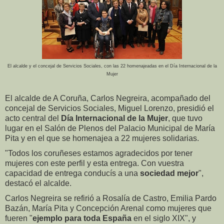
El alcalde y el concejal de Servicios Sociales, con las 22 homenajeadas en el Día Internacional de la
Mujer
El alcalde de A Coruña, Carlos Negreira, acompañado del
concejal de Servicios Sociales, Miguel Lorenzo, presidió el
acto central del
Día Internacional de la Mujer
, que tuvo
lugar en el Salón de Plenos del Palacio Municipal de María
Pita y en el que se homenajea a 22 mujeres solidarias.
"Todos los coruñeses estamos agradecidos por tener
mujeres con este perfil y esta entrega. Con vuestra
capacidad de entrega conducís a una
sociedad mejor
",
destacó el alcalde.
Carlos Negreira se refirió a Rosalía de Castro, Emilia Pardo
Bazán, María Pita y Concepción Arenal como mujeres que
fueren "
ejemplo para toda España
en el siglo XIX", y