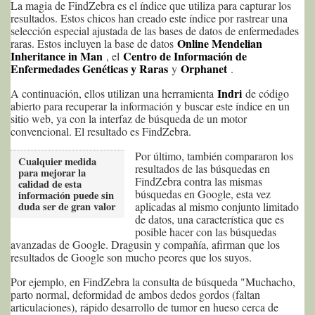
La magia de FindZebra es el índice que utiliza para capturar los
resultados. Estos chicos han creado este índice por rastrear una
selección especial ajustada de las bases de datos de enfermedades
Online Mendelian
raras. Estos incluyen la base de datos
Inheritance in Man
Centro de Información de
, el
Enfermedades Genéticas y Raras
Orphanet
y
.
Indri
A continuación, ellos utilizan una herramienta
de código
abierto para recuperar la información y buscar este índice en un
sitio web, ya con la interfaz de búsqueda de un motor
convencional. El resultado es FindZebra.
Por último, también compararon los
Cualquier medida
resultados de las búsquedas en
para mejorar la
FindZebra contra las mismas
calidad de esta
búsquedas en Google, esta vez
información puede sin
duda ser de gran valor
aplicadas al mismo conjunto limitado
de datos, una característica que es
posible hacer con las búsquedas
avanzadas de Google. Dragusin y compañía, afirman que los
resultados de Google son mucho peores que los suyos.
Por ejemplo, en FindZebra la consulta de búsqueda "Muchacho,
parto normal, deformidad de ambos dedos gordos (faltan
articulaciones), rápido desarrollo de tumor en hueso cerca de