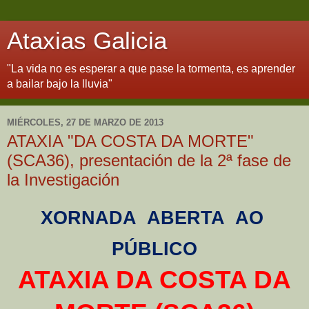
Ataxias Galicia
"La vida no es esperar a que pase la tormenta, es aprender
a bailar bajo la lluvia"
MIÉRCOLES, 27 DE MARZO DE 2013
ATAXIA "DA COSTA DA MORTE"
(SCA36), presentación de la 2ª fase de
la Investigación
XORNADA ABERTA AO
PÚBLICO
ATAXIA DA COSTA DA