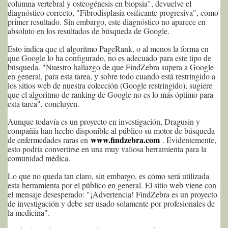
columna vertebral y osteogénesis en biopsia", devuelve el
diagnóstico correcto, "Fibrodisplasia osificante progresiva", como
primer resultado. Sin embargo, este diagnóstico no aparece en
absoluto en los resultados de búsqueda de Google.
Esto indica que el algoritmo PageRank, o al menos la forma en
que Google lo ha configurado, no es adecuado para este tipo de
búsqueda. "Nuestro hallazgo de que FindZebra supera a Google
en general, para esta tarea, y sobre todo cuando está restringido a
los sitios web de nuestra colección (Google restringido), sugiere
que el algoritmo de ranking de Google no es lo más óptimo para
esta tarea", concluyen.
Aunque todavía es un proyecto en investigación, Dragusin y
compañía han hecho disponible al público su motor de búsqueda
www.findzebra.com
de enfermedades raras en
. Evidentemente,
esto podría convertirse en una muy valiosa herramienta para la
comunidad médica.
Lo que no queda tan claro, sin embargo, es cómo será utilizada
esta herramienta por el público en general. El sitio web viene con
el mensaje desesperado: "¡Advertencia! FindZebra es un proyecto
de investigación y debe ser usado solamente por profesionales de
la medicina".