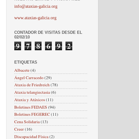
info@ataxias-galicia.org
www.ataxias-galicia.org
CONTADOR DE VISITAS DESDE EL
02/02/10
9
7
8
6
9
2
ETIQUETAS
Albacete
(4)
Ángel Carracedo
(29)
Ataxia de Friedreich
(78)
Ataxia telangiectasia
(6)
Ataxia y Atáxicos
(11)
Boletines FEDAES
(94)
Boletines FEGEREC
(11)
Cena Solidaria
(13)
Creer
(16)
Discapacidad Física
(2)