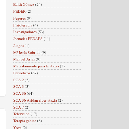
Edith Gómez
(24)
FEDER
(2)
Fegerec
(9)
Fisioterapia
(4)
Investigadores
(53)
Jornadas FEDAES
(11)
Juegos
(1)
Mª Jesús Sobrido
(9)
Manuel Arias
(9)
Mi tratamiento para la ataxia
(5)
Periódicos
(67)
SCA 2
(2)
SCA 3
(3)
SCA 36
(64)
SCA 36 Asidan river ataxia
(2)
SCA 7
(2)
Televisión
(17)
Terapia génica
(6)
Yoga
(2)