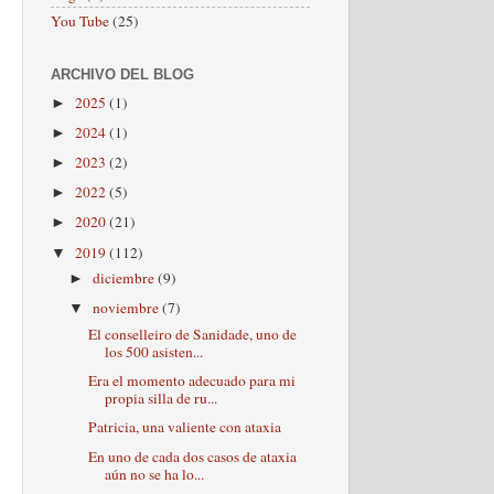
You Tube
(25)
ARCHIVO DEL BLOG
2025
(1)
►
2024
(1)
►
2023
(2)
►
2022
(5)
►
2020
(21)
►
2019
(112)
▼
diciembre
(9)
►
noviembre
(7)
▼
El conselleiro de Sanidade, uno de
los 500 asisten...
Era el momento adecuado para mi
propia silla de ru...
Patricia, una valiente con ataxia
En uno de cada dos casos de ataxia
aún no se ha lo...