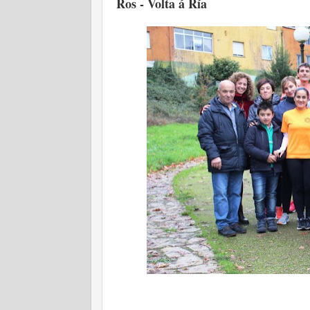
Ros - Volta á Ría