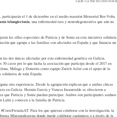
LALÍN / LA VOZ 20/11/2019 05:00 H
l, participarán el 1 de diciembre en el medio maratón Memorial Ros-Volta
axia telangiectasia
, una enfermedad rara y neurodegenerativa que aún no
rán las sillas especiales de Patricia y de Sonia en esta iniciativa solidaria
ación que agrupa a las familias con afectados en España y que financia un
on las dos únicas afectadas por esta enfermedad genética en Galicia.
os 30 casos por lo que lucha la asociación que participa desde el 2017 en
celona, Málaga y Donostia como equipo Zurich Aefat con el apoyo de la
 solidarios de toda España.
guna otra experiencia. Desde la agrupación explican que a ambas chicas
rrera en Galicia. Hernán García y Vanesa Insaurralde se ofrecieron a
ara que Patricia y Sonia puedan participar. Ambos son participantes asiduos
n Lalín y conocen a la familia de Patricia.
 #CorreFrenalaAT. Para los que quieran colaborar con la investigación, la
taforma Migranodearena donde puede colaborar cualquiera o a través de la