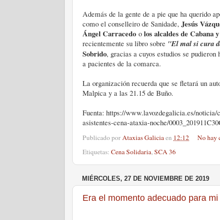
Además de la gente de a pie que ha querido ap
Jesús Vázqu
como el conselleiro de Sanidade,
Ángel Carracedo
los alcaldes de Cabana 
o
recientemente su libro sobre
"El mal si cura 
Sobrido
, gracias a cuyos estudios se pudieron 
a pacientes de la comarca.
La organización recuerda que se fletará un auto
Malpica y a las 21.15 de Buño.
Fuenta: https://www.lavozdegalicia.es/noticia/
asistentes-cena-ataxia-noche/0003_201911C3
Publicado por
Ataxias Galicia
en
12:12
No hay 
Etiquetas:
Cena Solidaria
,
SCA 36
MIÉRCOLES, 27 DE NOVIEMBRE DE 2019
Era el momento adecuado para mi p