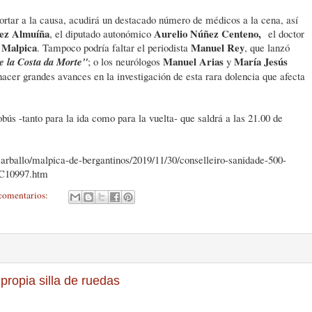
ortar a la causa, acudirá un destacado número de médicos a la cena, así
ez Almuíña
Aurelio Núñez Centeno,
, el diputado autonómico
el doctor
y Malpica
Manuel Rey
. Tampoco podría faltar el periodista
, que lanzó
Manuel Arias
María Jesús
de la Costa da Morte"
; o los neurólogos
y
hacer grandes avances en la investigación de esta rara dolencia que afecta
bús -tanto para la ida como para la vuelta- que saldrá a las 21.00 de
carballo/malpica-de-bergantinos/2019/11/30/conselleiro-sanidade-500-
0C10997.htm
comentarios:
ropia silla de ruedas