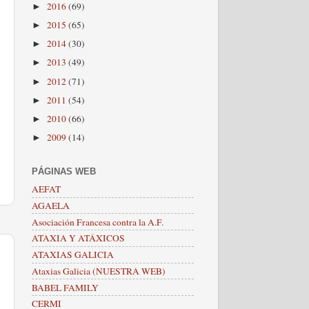
2016
(69)
►
2015
(65)
►
2014
(30)
►
2013
(49)
►
2012
(71)
►
2011
(54)
►
2010
(66)
►
2009
(14)
►
PÁGINAS WEB
AEFAT
AGAELA
Asociación Francesa contra la A.F.
ATAXIA Y ATÁXICOS
ATAXIAS GALICIA
Ataxias Galicia (NUESTRA WEB)
BABEL FAMILY
CERMI