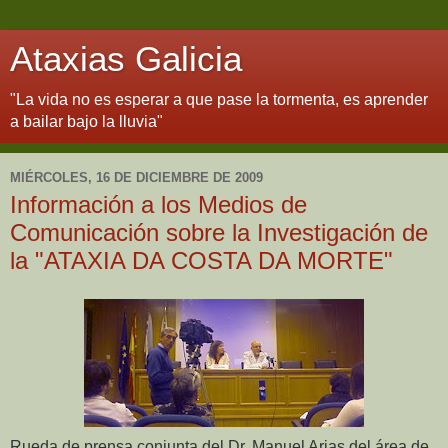
Ataxias Galicia
"La vida no es esperar a que pase la tormenta, es aprender
a bailar bajo la lluvia"
MIÉRCOLES, 16 DE DICIEMBRE DE 2009
Información a los Medios de
Comunicación sobre la Investigación de
la "ATAXIA DA COSTA DA MORTE"
Rueda de prensa conjunta del Dr. Manuel Arias del área de