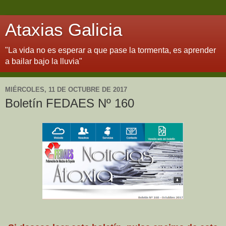
Ataxias Galicia
"La vida no es esperar a que pase la tormenta, es aprender
a bailar bajo la lluvia"
MIÉRCOLES, 11 DE OCTUBRE DE 2017
Boletín FEDAES Nº 160