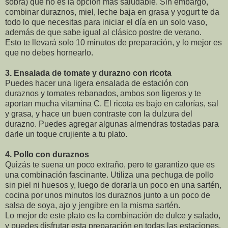
sobra) que no es la opción más saludable. Sin embargo,
combinar duraznos, miel, leche baja en grasa y yogurt te da
todo lo que necesitas para iniciar el día en un solo vaso,
además de que sabe igual al clásico postre de verano.
Esto te llevará solo 10 minutos de preparación, y lo mejor es
que no debes hornearlo.
3.
Ensalada de tomate y durazno con ricota
Puedes hacer una ligera ensalada de estación con
duraznos y tomates rebanados, ambos son ligeros y te
aportan mucha vitamina C. El ricota es bajo en calorías, sal
y grasa, y hace un buen contraste con la dulzura del
durazno. Puedes agregar algunas almendras tostadas para
darle un toque crujiente a tu plato.
4.
Pollo con duraznos
Quizás te suena un poco extraño, pero te garantizo que es
una combinación fascinante. Utiliza una pechuga de pollo
sin piel ni huesos y, luego de dorarla un poco en una sartén,
cocina por unos minutos los duraznos junto a un poco de
salsa de soya, ajo y jengibre en la misma sartén.
Lo mejor de este plato es la combinación de dulce y salado,
y puedes disfrutar esta preparación en todas las estaciones,