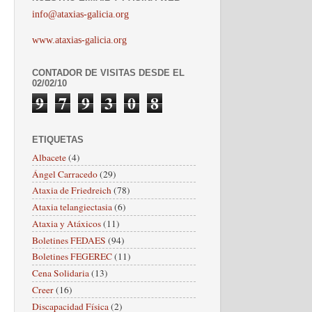
info@ataxias-galicia.org
www.ataxias-galicia.org
CONTADOR DE VISITAS DESDE EL
02/02/10
9
7
9
3
0
8
ETIQUETAS
Albacete
(4)
Ángel Carracedo
(29)
Ataxia de Friedreich
(78)
Ataxia telangiectasia
(6)
Ataxia y Atáxicos
(11)
Boletines FEDAES
(94)
Boletines FEGEREC
(11)
Cena Solidaria
(13)
Creer
(16)
Discapacidad Física
(2)