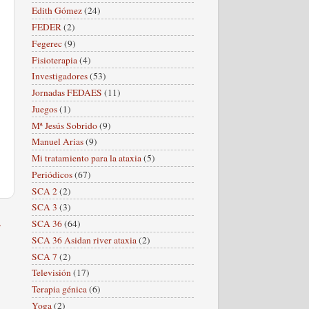
Edith Gómez
(24)
FEDER
(2)
Fegerec
(9)
Fisioterapia
(4)
Investigadores
(53)
Jornadas FEDAES
(11)
Juegos
(1)
Mª Jesús Sobrido
(9)
Manuel Arias
(9)
Mi tratamiento para la ataxia
(5)
Periódicos
(67)
SCA 2
(2)
SCA 3
(3)
a
SCA 36
(64)
SCA 36 Asidan river ataxia
(2)
SCA 7
(2)
Televisión
(17)
Terapia génica
(6)
Yoga
(2)