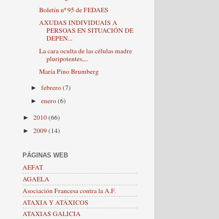
Boletín nº 95 de FEDAES
AXUDAS INDIVIDUAIS A
PERSOAS EN SITUACIÓN DE
DEPEN...
La cara oculta de las células madre
pluripotentes,...
María Pino Brumberg
febrero
(7)
►
enero
(6)
►
2010
(66)
►
2009
(14)
►
PÁGINAS WEB
AEFAT
AGAELA
Asociación Francesa contra la A.F.
ATAXIA Y ATÁXICOS
ATAXIAS GALICIA