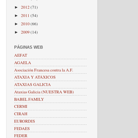
2012
(71)
►
2011
(54)
►
2010
(66)
►
2009
(14)
►
PÁGINAS WEB
AEFAT
AGAELA
Asociación Francesa contra la A.F.
ATAXIA Y ATÁXICOS
ATAXIAS GALICIA
Ataxias Galicia (NUESTRA WEB)
BABEL FAMILY
CERMI
CIRAH
EURORDIS
FEDAES
FEDER