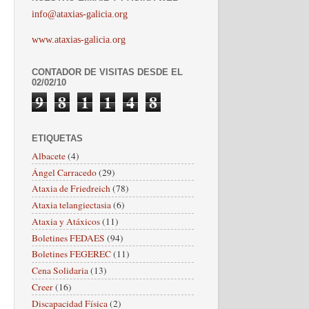
info@ataxias-galicia.org
www.ataxias-galicia.org
CONTADOR DE VISITAS DESDE EL
02/02/10
9
8
1
1
4
8
ETIQUETAS
Albacete
(4)
Ángel Carracedo
(29)
Ataxia de Friedreich
(78)
Ataxia telangiectasia
(6)
Ataxia y Atáxicos
(11)
Boletines FEDAES
(94)
Boletines FEGEREC
(11)
Cena Solidaria
(13)
Creer
(16)
Discapacidad Física
(2)