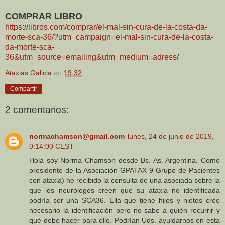
COMPRAR LIBRO
https://libros.com/comprar/el-mal-sin-cura-de-la-costa-da-
morte-sca-36/?utm_campaign=el-mal-sin-cura-de-la-costa-
da-morte-sca-
36&utm_source=emailing&utm_medium=adress
/
Ataxias Galicia
en
19:32
Compartir
2 comentarios:
normachamson@gmail.com
lunes, 24 de junio de 2019,
0:14:00 CEST
Hola soy Norma Chamson desde Bs. As. Argentina. Como
presidente de la Asociación GPATAX 9 Grupo de Pacientes
con ataxia) he recibido la consulta de una asociada sobre la
que los neurólogos creen que su ataxia no identificada
podría ser una SCA36. Ella que tiene hijos y nietos cree
necesario la identificación pero no sabe a quién recurrir y
qué debe hacer para ello. Podrían Uds. ayuidarnos en esta