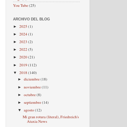
You Tube
(25)
ARCHIVO DEL BLOG
2025
(1)
►
2024
(1)
►
2023
(2)
►
2022
(5)
►
2020
(21)
►
2019
(112)
►
2018
(140)
▼
diciembre
(18)
►
noviembre
(11)
►
octubre
(8)
►
septiembre
(14)
►
agosto
(12)
▼
Mi gran rotura (literal), Friedreich's
Ataxia News