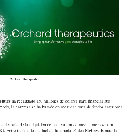
Orchard Therapeutics
utics
ha recaudado 150 millones de dólares para financiar sus
 modo, la empresa se ha basado en recaudaciones de fondos anteriores
es después de la adquisión de una cartera de medicamentos para
K)
Strimvelis
. Entre todos ellos se incluía la terapia génica
para la