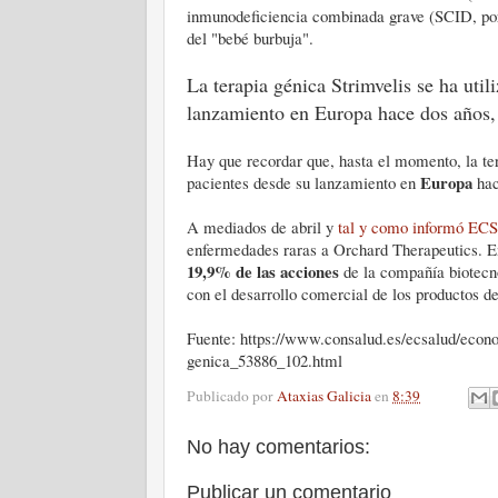
inmunodeficiencia combinada grave (SCID, por
del "bebé burbuja".
La terapia génica Strimvelis se ha uti
lanzamiento en Europa hace dos años, 
Hay que recordar que, hasta el momento, la ter
Europa
pacientes desde su lanzamiento en
hac
A mediados de abril y
tal y como informó ECS
enfermedades raras a Orchard Therapeutics. E
19,9% de las acciones
de la compañía biotecno
con el desarrollo comercial de los productos de
Fuente: https://www.consalud.es/ecsalud/econo
genica_53886_102.html
Publicado por
Ataxias Galicia
en
8:39
No hay comentarios:
Publicar un comentario