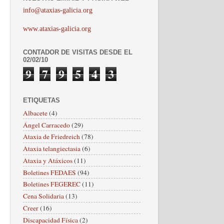
info@ataxias-galicia.org
www.ataxias-galicia.org
CONTADOR DE VISITAS DESDE EL
02/02/10
9
7
9
5
4
3
ETIQUETAS
Albacete
(4)
Ángel Carracedo
(29)
Ataxia de Friedreich
(78)
Ataxia telangiectasia
(6)
Ataxia y Atáxicos
(11)
Boletines FEDAES
(94)
Boletines FEGEREC
(11)
Cena Solidaria
(13)
Creer
(16)
Discapacidad Física
(2)