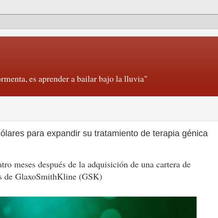
rmenta, es aprender a bailar bajo la lluvia"
lares para expandir su tratamiento de terapia génica
atro meses después de la adquisición de una cartera de
as de GlaxoSmithKline (GSK)