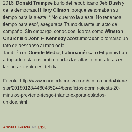
2016,
Donald Trump
se burló del republicano
Jeb Bush
y
de la demócrata
Hillary Clinton
, porque se tomaban su
tiempo para la siesta. “¡No duermo la siesta! No tenemos
tiempo para eso”, aseguraba Trump durante un acto de
campaña. Sin embargo, conocidos líderes como
Winston
Churchill
o
John F. Kennedy
acostumbraban a tomarse un
rato de descanso al mediodía.
También en
Oriente Medio, Latinoamérica o Filipinas
han
adoptado esta costumbre dadas las altas temperaturas en
las horas centrales del día.
Fuente:
http://www.mundodeportivo.com/elotromundo/biene
star/20180128/4460485244/beneficios-dormir-siesta-20-
minutos-previene-riesgo-infanto-exporta-estados-
unidos.html
Ataxias Galicia
en
14:47