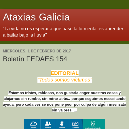
Ataxias Galicia
"La vida no es esperar a que pase la tormenta, es aprender
a bailar bajo la lluvia"
MIÉRCOLES, 1 DE FEBRERO DE 2017
Boletín FEDAES 154
EDITORIAL
"Todos somos víctimas"
Estamos tristes, rabiosos, nos gustaría coger nuestras cosas y
alejarnos sin rumbo, sin mirar atrás.. porque seguimos necesitando
ayuda, pero cada vez se nos pone peor por culpa de algún insensato
sin valores. ...