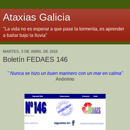
Ataxias Galicia
"La vida no es esperar a que pase la tormenta, es aprender
a bailar bajo la lluvia"
MARTES, 5 DE ABRIL DE 2016
Boletín FEDAES 146
" Nunca se hizo un buen marinero con un mar en calma"
Anónimo