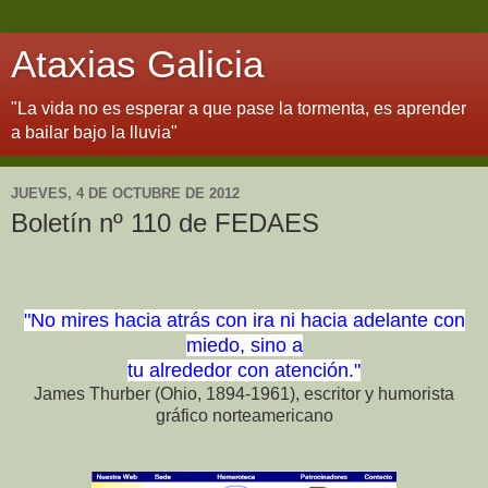
Ataxias Galicia
"La vida no es esperar a que pase la tormenta, es aprender
a bailar bajo la lluvia"
JUEVES, 4 DE OCTUBRE DE 2012
Boletín nº 110 de FEDAES
"No mires hacia atrás con ira ni hacia adelante con
miedo, sino a
tu alrededor con atención."
James Thurber (Ohio, 1894-1961), escritor y humorista
gráfico norteamericano