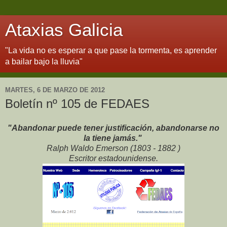
Ataxias Galicia
"La vida no es esperar a que pase la tormenta, es aprender
a bailar bajo la lluvia"
MARTES, 6 DE MARZO DE 2012
Boletín nº 105 de FEDAES
"Abandonar puede tener justificación, abandonarse no
la tiene jamás."
Ralph Waldo Emerson (1803 - 1882 )
Escritor estadounidense.