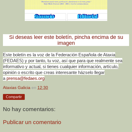
Si deseas leer este boletín, pincha encima de su
imagen
Este boletín es la voz de la Federación Española de Ataxia
(FEDAES) y por tanto, tu voz, así que para que realmente sea
informativo y actual, si tienes cualquier información, artículo,
opinión o escrito que creas interesante házselo llegar
a
prensa@fedaes.org
Ataxias Galicia
en
12:30
Compartir
No hay comentarios:
Publicar un comentario