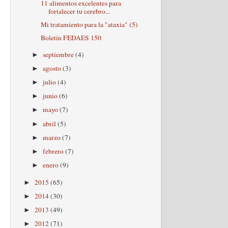
11 alimentos excelentes para
fortalecer tu cerebro...
Mi tratamiento para la "ataxia" (5)
Boletín FEDAES 150
septiembre
(4)
►
agosto
(3)
►
julio
(4)
►
junio
(6)
►
mayo
(7)
►
abril
(5)
►
marzo
(7)
►
febrero
(7)
►
enero
(9)
►
2015
(65)
►
2014
(30)
►
2013
(49)
►
2012
(71)
►