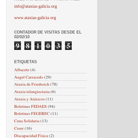
info@ataxias-galicia.org
www.ataxias-galicia.org
CONTADOR DE VISITAS DESDE EL
02/02/10
9
8
1
0
3
5
ETIQUETAS
Albacete
(4)
Ángel Carracedo
(29)
Ataxia de Friedreich
(78)
Ataxia telangiectasia
(6)
Ataxia y Atáxicos
(11)
Boletines FEDAES
(94)
Boletines FEGEREC
(11)
Cena Solidaria
(13)
Creer
(16)
Discapacidad Física
(2)