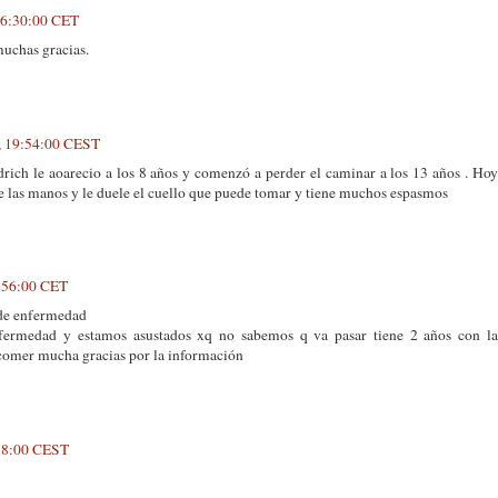
 16:30:00 CET
uchas gracias.
, 19:54:00 CEST
drich le aoarecio a los 8 años y comenzó a perder el caminar a los 13 años . Hoy
ce las manos y le duele el cuello que puede tomar y tiene muchos espasmos
6:56:00 CET
o de enfermedad
nfermedad y estamos asustados xq no sabemos q va pasar tiene 2 años con la
 comer mucha gracias por la información
:58:00 CEST