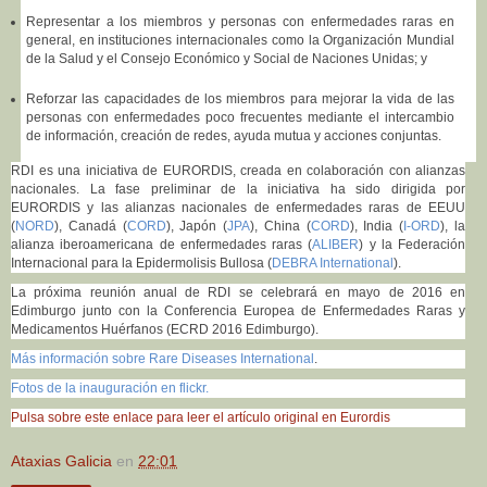
Representar a los miembros y personas con enfermedades raras en
general, en instituciones internacionales como la Organización Mundial
de la Salud y el Consejo Económico y Social de Naciones Unidas; y
Reforzar las capacidades de los miembros para mejorar la vida de las
personas con enfermedades poco frecuentes mediante el intercambio
de información, creación de redes, ayuda mutua y acciones conjuntas.
RDI es una iniciativa de EURORDIS, creada en colaboración con alianzas
nacionales. La fase preliminar de la iniciativa ha sido dirigida por
EURORDIS y las alianzas nacionales de enfermedades raras de EEUU
(
NORD
), Canadá (
CORD
), Japón (
JPA
), China (
CORD
), India (
I-ORD
), la
alianza iberoamericana de enfermedades raras (
ALIBER
) y la Federación
Internacional para la Epidermolisis Bullosa (
DEBRA International
).
La próxima reunión anual de RDI se celebrará en mayo de 2016 en
Edimburgo junto con la Conferencia Europea de Enfermedades Raras y
Medicamentos Huérfanos (ECRD 2016 Edimburgo).
Más información sobre Rare Diseases International
.
Fotos de la inauguración en flickr.
Pulsa sobre este enlace para leer el artículo original en Eurordis
Ataxias Galicia
en
22:01