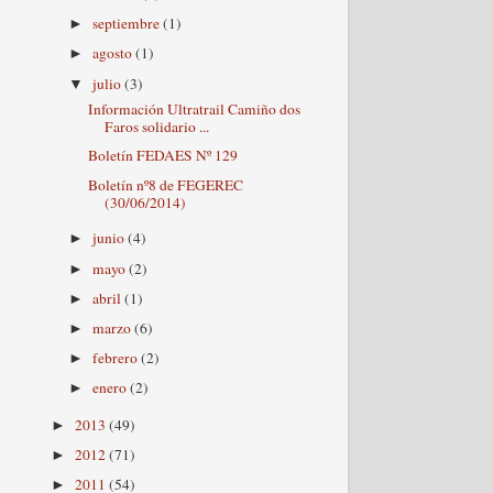
septiembre
(1)
►
agosto
(1)
►
julio
(3)
▼
Información Ultratrail Camiño dos
Faros solidario ...
Boletín FEDAES Nº 129
Boletín nº8 de FEGEREC
(30/06/2014)
junio
(4)
►
mayo
(2)
►
abril
(1)
►
marzo
(6)
►
febrero
(2)
►
enero
(2)
►
2013
(49)
►
2012
(71)
►
2011
(54)
►