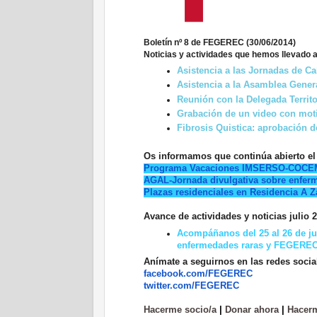
Boletín nº 8 de FEGEREC (30/06/2014)
Noticias y actividades que hemos llevado a
Asistencia a las Jornadas de Ca
Asistencia a la Asamblea Gene
Reunión con la Delegada Territ
Grabación de un video con mot
Fibrosis Quistica: aprobación d
Os informamos que continúa abierto el 
Programa Vacaciones IMSERSO-COCE
AGAL-Jornada divulgativa sobre enfer
Plazas residenciales en Residencia A Z
Avance de actividades y noticias julio 
Acompáñanos del 25 al 26 de jul
enfermedades raras y FEGERE
Anímate a seguirnos en las redes socia
facebook.com/FEGEREC
twitter.com/FEGEREC
Hacerme socio/a
|
Donar ahora
|
Hacerm