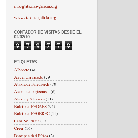
info@ataxias-galicia.org
www.ataxias-galicia.org
CONTADOR DE VISITAS DESDE EL
02/02/10
9
7
9
7
7
9
ETIQUETAS
Albacete
(4)
Ángel Carracedo
(29)
Ataxia de Friedreich
(78)
Ataxia telangiectasia
(6)
Ataxia y Atáxicos
(11)
Boletines FEDAES
(94)
Boletines FEGEREC
(11)
Cena Solidaria
(13)
Creer
(16)
Discapacidad Física
(2)