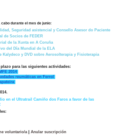
 cabo durante el mes de junio:
lidad, Seguridad asistencial y Consello Asesor do Paciente
ral de Socios de FEDER
orial de la Xunta en A Coruña
ivo del Día Mundial de la ELA
e Kalydeco y DVD sobre Aerosolterapia y Fisioterapia
plazo para las siguientes actividades:
MFE 2014
medades reumáticas en Ferrol
apateira
2014.
io en el Ultratrail Camiño dos Faros a favor de las
C
les:
e voluntario/a
|
Anular suscripción