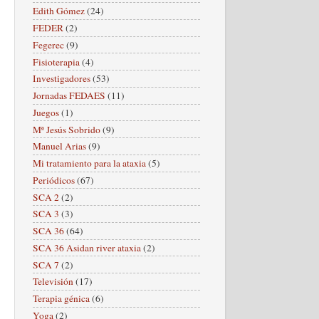
Edith Gómez
(24)
FEDER
(2)
Fegerec
(9)
Fisioterapia
(4)
Investigadores
(53)
Jornadas FEDAES
(11)
Juegos
(1)
Mª Jesús Sobrido
(9)
Manuel Arias
(9)
Mi tratamiento para la ataxia
(5)
Periódicos
(67)
SCA 2
(2)
SCA 3
(3)
SCA 36
(64)
SCA 36 Asidan river ataxia
(2)
SCA 7
(2)
Televisión
(17)
Terapia génica
(6)
Yoga
(2)