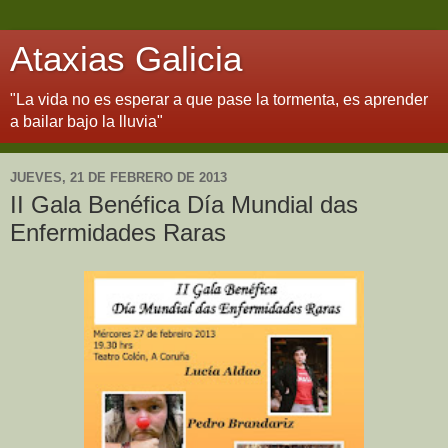
Ataxias Galicia
"La vida no es esperar a que pase la tormenta, es aprender
a bailar bajo la lluvia"
JUEVES, 21 DE FEBRERO DE 2013
II Gala Benéfica Día Mundial das
Enfermidades Raras