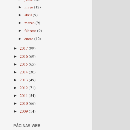
mayo
(12)
►
abril
(9)
►
marzo
(9)
►
febrero
(9)
►
enero
(12)
►
2017
(99)
►
2016
(69)
►
2015
(65)
►
2014
(30)
►
2013
(49)
►
2012
(71)
►
2011
(54)
►
2010
(66)
►
2009
(14)
►
PÁGINAS WEB