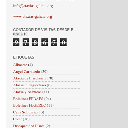
info@ataxias-galicia.org
www.ataxias-galicia.org
CONTADOR DE VISITAS DESDE EL
02/02/10
9
7
8
6
7
0
ETIQUETAS
Albacete
(4)
Ángel Carracedo
(29)
Ataxia de Friedreich
(78)
Ataxia telangiectasia
(6)
Ataxia y Atáxicos
(11)
Boletines FEDAES
(94)
Boletines FEGEREC
(11)
Cena Solidaria
(13)
Creer
(16)
Discapacidad Física
(2)