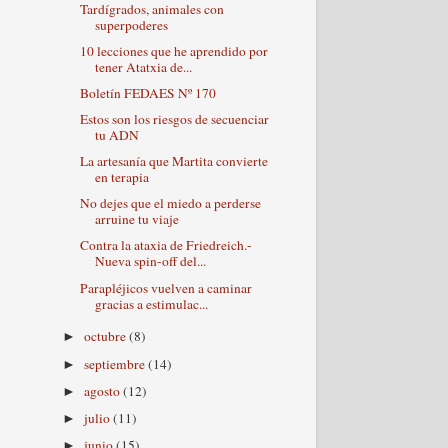
Tardígrados, animales con
superpoderes
10 lecciones que he aprendido por
tener Atatxia de...
Boletín FEDAES Nº 170
Estos son los riesgos de secuenciar
tu ADN
La artesanía que Martita convierte
en terapia
No dejes que el miedo a perderse
arruine tu viaje
Contra la ataxia de Friedreich.-
Nueva spin-off del...
Parapléjicos vuelven a caminar
gracias a estimulac...
octubre
(8)
►
septiembre
(14)
►
agosto
(12)
►
julio
(11)
►
junio
(15)
►