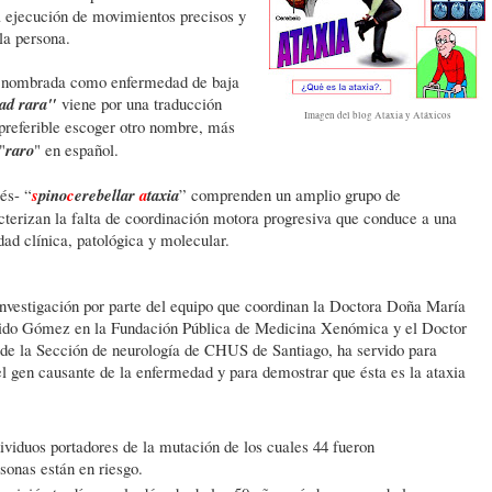
la ejecución de movimientos precisos y
la persona.
n nombrada como enfermedad de baja
ad rara"
viene por una traducción
Imagen del blog Ataxia y Atáxicos
 preferible escoger otro nombre, más
"
raro
" en español.
és- “
s
pino
c
erebellar
a
taxia
” comprenden un amplio grupo de
terizan la falta de coordinación motora progresiva que conduce a una
ad clínica, patológica y molecular.
investigación por parte del equipo que coordinan la Doctora Doña María
ido Gómez en la Fundación Pública de Medicina Xenómica y el Doctor
 de la Sección de neurología de CHUS de Santiago, ha servido para
el gen causante de la enfermedad y para demostrar que ésta es la ataxia
ividuos portadores de la mutación de los cuales 44 fueron
sonas están en riesgo.