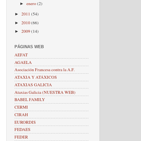
enero
(2)
►
2011
(54)
►
2010
(66)
►
2009
(14)
►
PÁGINAS WEB
AEFAT
AGAELA
Asociación Francesa contra la A.F.
ATAXIA Y ATÁXICOS
ATAXIAS GALICIA
Ataxias Galicia (NUESTRA WEB)
BABEL FAMILY
CERMI
CIRAH
EURORDIS
FEDAES
FEDER