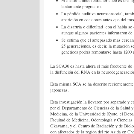
El cuadro clínico característico es una a
lentamente progresivo.
La pérdida auditiva neurosensorial, tamb
aparición en ocasiones antes que del tra
La disartria o dificultad con el habla s
aunque algunos pacientes informaron de l
Se estima que el antepasado más cercano
25 generaciones, es decir, la mutación s
genéticos podría remontarse hasta 1200
La SCA36 es hasta ahora el más frecuente de S
la disfunción del RNA en la neurodegeneració
Ésta misma SCA se ha descrito recientemente c
japonesas.
Esta investigación la llevaron por separado y co
por el Departamento de Ciencias de la Salud 
Medicina, de la Universidad de Kyoto, el Depa
Facultad de Medicina, Odontología y Ciencias
Okayama, y el Centro de Radiación y de Biolog
con afectados de la región del río Asida en C