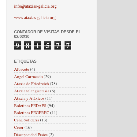
info@ataxias-galicia.org
www.ataxias-galicia.org
CONTADOR DE VISITAS DESDE EL
02/02/10
9
8
1
5
7
7
ETIQUETAS
Albacete
(4)
Ángel Carracedo
(29)
Ataxia de Friedreich
(78)
Ataxia telangiectasia
(6)
Ataxia y Atáxicos
(11)
Boletines FEDAES
(94)
Boletines FEGEREC
(11)
Cena Solidaria
(13)
Creer
(16)
Discapacidad Física
(2)