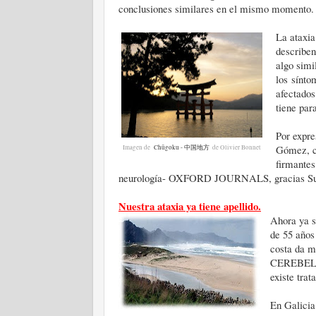
conclusiones similares en el mismo momento.
La ataxi
describen
algo simi
los sínto
afectados
tiene par
Por expre
Gómez, co
Imagen de
Chūgoku - 中国地方
de Olivier Bonnet
firmantes
neurología- OXFORD JOURNALS, gracias Susi 
Nuestra ataxia ya tiene apellido.
Ahora ya 
de 55 años
costa da 
CEREBELO
existe tra
En Galicia