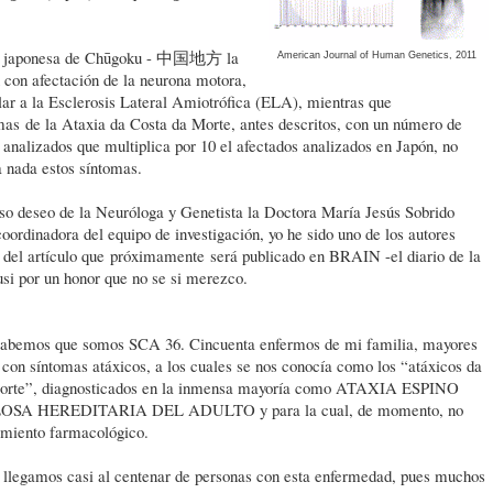
a japonesa de Chūgoku - 中国地方 la
American Journal of Human Genetics, 2011
 con afectación de la neurona motora,
lar a la Esclerosis Lateral Amiotrófica (ELA), mientras que
mas de la Ataxia da Costa da Morte, antes descritos, con un número de
 analizados que multiplica por 10 el afectados analizados en Japón, no
a nada estos síntomas.
so deseo de la Neuróloga y Genetista la Doctora María Jesús Sobrido
ordinadora del equipo de investigación, yo he sido uno de los autores
 del artículo que próximamente será publicado en BRAIN -el diario de la
por un honor que no se si merezco.
sabemos que somos SCA 36. Cincuenta enfermos de mi familia, mayores
 con síntomas atáxicos, a los cuales se nos conocía como los “atáxicos da
morte”, diagnosticados en la inmensa mayoría como ATAXIA ESPINO
SA HEREDITARIA DEL ADULTO y para la cual, de momento, no
tamiento farmacológico.
 llegamos casi al centenar de personas con esta enfermedad, pues muchos