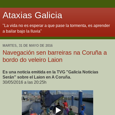
Ataxias Galicia
"La vida no es esperar a que pase la tormenta, es aprender
a bailar bajo la lluvia"
MARTES, 31 DE MAYO DE 2016
Navegación sen barreiras na Coruña a
bordo do veleiro Laion
Es una noticia emitida en la TVG "Galicia Noticias
Serán" sobre el Laion en A Coruña.
30/05/2016 a las 20:25h