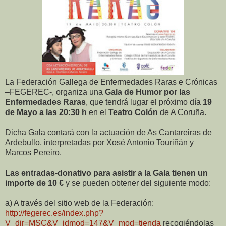
La Federación Gallega de Enfermedades Raras e Crónicas
–FEGEREC-, organiza una
Gala de Humor por las
Enfermedades Raras
, que tendrá lugar el próximo día
19
de Mayo a las 20:30 h
en el
Teatro Colón
de A Coruña.
Dicha Gala contará con la actuación de As Cantareiras de
Ardebullo, interpretadas por Xosé Antonio Touriñán y
Marcos Pereiro.
Las entradas-donativo para asistir a la Gala tienen un
importe de 10 €
y se pueden obtener del siguiente modo:
a) A través del sitio web de la Federación:
http://fegerec.es/index.php?
V_dir=MSC&V_idmod=147&V_mod=tienda
recogiéndolas