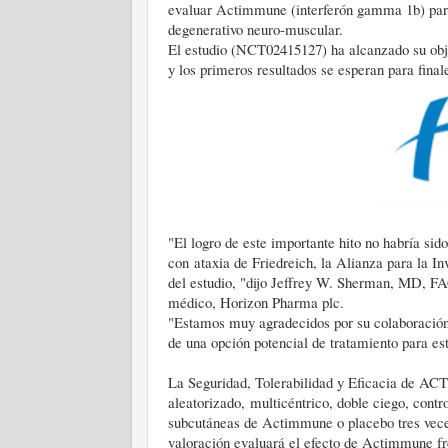
evaluar Actimmune (interferón gamma 1b) para 
degenerativo neuro-muscular.
El estudio (NCT02415127) ha alcanzado su objet
y los primeros resultados se esperan para final
"El logro de este importante hito no habría si
con ataxia de Friedreich, la Alianza para la In
del estudio, "dijo Jeffrey W. Sherman, MD, FAC
médico, Horizon Pharma plc.
"Estamos muy agradecidos por su colaboración y
de una opción potencial de tratamiento para este
La Seguridad, Tolerabilidad y Eficacia de AC
aleatorizado, multicéntrico, doble ciego, contr
subcutáneas de Actimmune o placebo tres veces
valoración evaluará el efecto de Actimmune fre