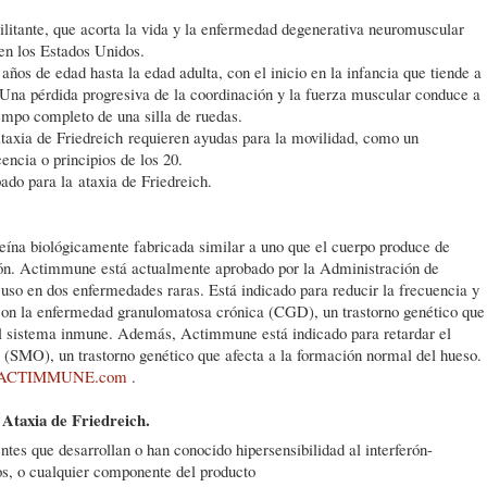
ilitante, que acorta la vida y la enfermedad degenerativa neuromuscular
en los Estados Unidos.
años de edad hasta la edad adulta, con el inicio en la infancia que tiende a
 Una pérdida progresiva de la coordinación y la fuerza muscular conduce a
empo completo de una silla de ruedas.
ataxia de Friedreich requieren ayudas para la movilidad, como un
encia o principios de los 20.
do para la ataxia de Friedreich.
ína biológicamente fabricada similar a uno que el cuerpo produce de
ción. Actimmune está actualmente aprobado por la Administración de
o en dos enfermedades raras. Está indicado para reducir la frecuencia y
 con la enfermedad granulomatosa crónica (CGD), un trastorno genético que
el sistema inmune. Además, Actimmune está indicado para retardar el
(SMO), un trastorno genético que afecta a la formación normal del hueso.
ACTIMMUNE.com
.
 Ataxia de Friedreich.
es que desarrollan o han conocido hipersensibilidad al interferón-
s, o cualquier componente del producto