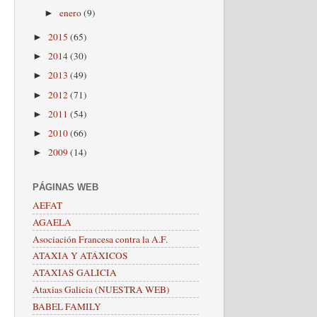
enero
(9)
►
2015
(65)
►
2014
(30)
►
2013
(49)
►
2012
(71)
►
2011
(54)
►
2010
(66)
►
2009
(14)
►
PÁGINAS WEB
AEFAT
AGAELA
Asociación Francesa contra la A.F.
ATAXIA Y ATÁXICOS
ATAXIAS GALICIA
Ataxias Galicia (NUESTRA WEB)
BABEL FAMILY