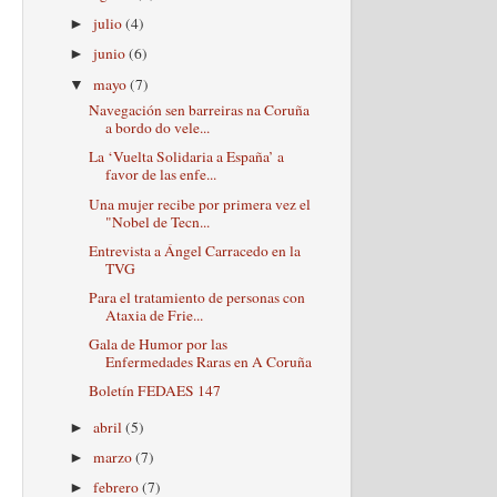
julio
(4)
►
junio
(6)
►
mayo
(7)
▼
Navegación sen barreiras na Coruña
a bordo do vele...
La ‘Vuelta Solidaria a España’ a
favor de las enfe...
Una mujer recibe por primera vez el
"Nobel de Tecn...
Entrevista a Ángel Carracedo en la
TVG
Para el tratamiento de personas con
Ataxia de Frie...
Gala de Humor por las
Enfermedades Raras en A Coruña
Boletín FEDAES 147
abril
(5)
►
marzo
(7)
►
febrero
(7)
►