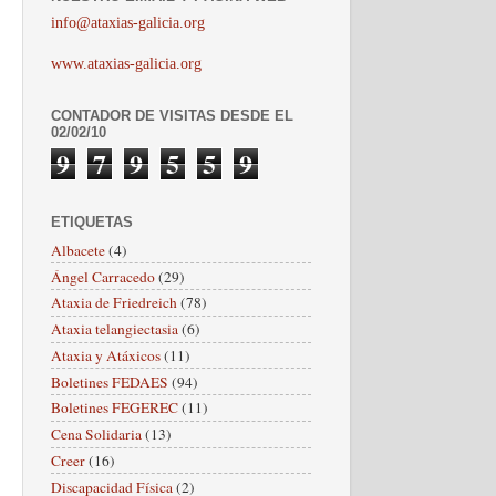
info@ataxias-galicia.org
www.ataxias-galicia.org
CONTADOR DE VISITAS DESDE EL
02/02/10
9
7
9
5
5
9
ETIQUETAS
Albacete
(4)
Ángel Carracedo
(29)
Ataxia de Friedreich
(78)
Ataxia telangiectasia
(6)
Ataxia y Atáxicos
(11)
Boletines FEDAES
(94)
Boletines FEGEREC
(11)
Cena Solidaria
(13)
Creer
(16)
Discapacidad Física
(2)