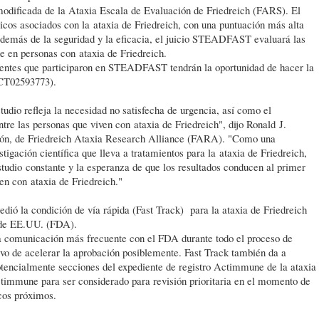
modificada de la Ataxia Escala de Evaluación de Friedreich (FARS). El
icos asociados con la ataxia de Friedreich, con una puntuación más alta
Además de la seguridad y la eficacia, el juicio STEADFAST evaluará las
 en personas con ataxia de Friedreich.
acientes que participaron en STEADFAST tendrán la oportunidad de hacer la
NCT02593773).
tudio refleja la necesidad no satisfecha de urgencia, así como el
tre las personas que viven con ataxia de Friedreich", dijo Ronald J.
ción, de Friedreich Ataxia Research Alliance (FARA). "Como una
tigación científica que lleva a tratamientos para la ataxia de Friedreich,
tudio constante y la esperanza de que los resultados conducen al primer
en con ataxia de Friedreich."
dió la condición de vía rápida (Fast Track) para la ataxia de Friedreich
 de EE.UU. (FDA).
a comunicación más frecuente con el FDA durante todo el proceso de
tivo de acelerar la aprobación posiblemente. Fast Track también da a
tencialmente secciones del expediente de registro Actimmune de la ataxia
ctimmune para ser considerado para revisión prioritaria en el momento de
icos próximos.