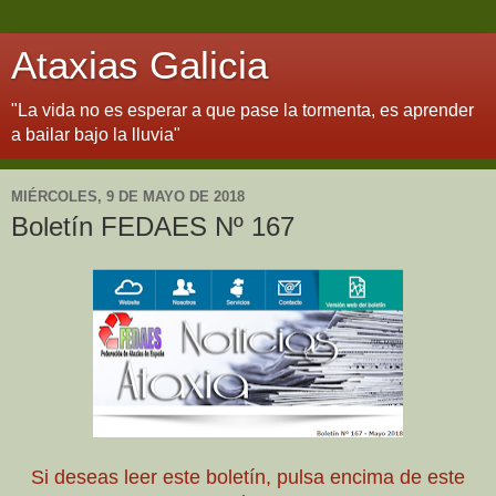
Ataxias Galicia
"La vida no es esperar a que pase la tormenta, es aprender
a bailar bajo la lluvia"
MIÉRCOLES, 9 DE MAYO DE 2018
Boletín FEDAES Nº 167
Si deseas leer este boletín, pulsa encima de este