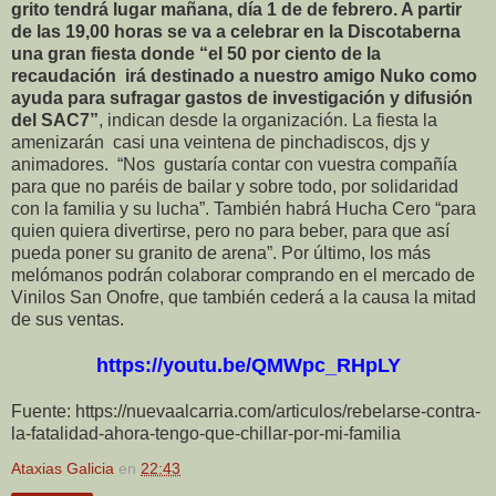
grito tendrá lugar mañana, día 1 de de febrero. A partir
de las 19,00 horas se va a celebrar en la Discotaberna
una gran fiesta donde “el 50 por ciento de la
recaudación irá destinado a nuestro amigo Nuko como
ayuda para sufragar gastos de investigación y difusión
del SAC7”
, indican desde la organización. La fiesta la
amenizarán casi una veintena de pinchadiscos, djs y
animadores. “Nos gustaría contar con vuestra compañía
para que no paréis de bailar y sobre todo, por solidaridad
con la familia y su lucha”. También habrá Hucha Cero “para
quien quiera divertirse, pero no para beber, para que así
pueda poner su granito de arena”. Por último, los más
melómanos podrán colaborar comprando en el mercado de
Vinilos San Onofre, que también cederá a la causa la mitad
de sus ventas.
https://youtu.be/QMWpc_RHpLY
Fuente: https://nuevaalcarria.com/articulos/rebelarse-contra-
la-fatalidad-ahora-tengo-que-chillar-por-mi-familia
Ataxias Galicia
en
22:43