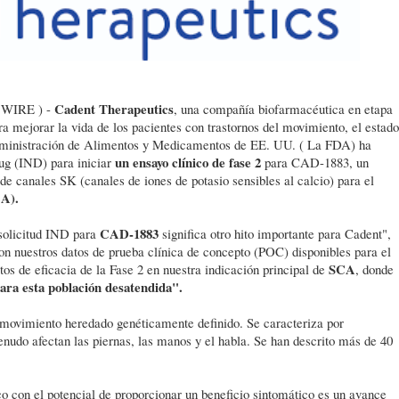
Cadent Therapeutics
 WIRE ) -
, una compañía biofarmacéutica en etapa
ara mejorar la vida de los pacientes con trastornos del movimiento, el estado
inistración de Alimentos y Medicamentos de EE. UU. ( La FDA) ha
un ensayo clínico de fase 2
ug (IND) para iniciar
para
CAD-1883, un
e canales SK (canales de iones de potasio sensibles al calcio) para el
CA).
CAD-1883
solicitud IND para
significa otro hito importante para Cadent",
on nuestros datos de prueba clínica de concepto (POC) disponibles para el
SCA
os de eficacia de la Fase 2 en nuestra indicación principal de
, donde
ara esta población desatendida".
l movimiento heredado genéticamente definido. Se caracteriza por
nudo afectan las piernas, las manos y el habla. Se han descrito más de 40
o con el potencial de proporcionar un beneficio sintomático es un avance