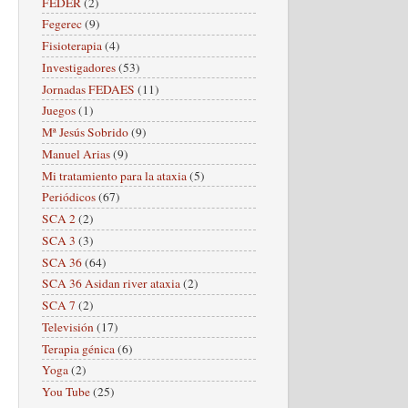
FEDER
(2)
Fegerec
(9)
Fisioterapia
(4)
Investigadores
(53)
Jornadas FEDAES
(11)
Juegos
(1)
Mª Jesús Sobrido
(9)
Manuel Arias
(9)
Mi tratamiento para la ataxia
(5)
Periódicos
(67)
SCA 2
(2)
SCA 3
(3)
SCA 36
(64)
SCA 36 Asidan river ataxia
(2)
SCA 7
(2)
Televisión
(17)
Terapia génica
(6)
Yoga
(2)
You Tube
(25)