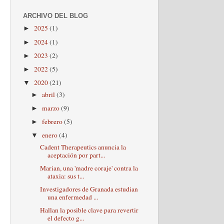
ARCHIVO DEL BLOG
2025
(1)
►
2024
(1)
►
2023
(2)
►
2022
(5)
►
2020
(21)
▼
abril
(3)
►
marzo
(9)
►
febrero
(5)
►
enero
(4)
▼
Cadent Therapeutics anuncia la
aceptación por part...
Marian, una 'madre coraje' contra la
ataxia: sus t...
Investigadores de Granada estudian
una enfermedad ...
Hallan la posible clave para revertir
el defecto g...