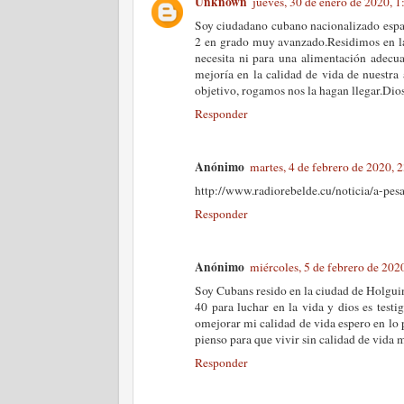
Unknown
jueves, 30 de enero de 2020, 
Soy ciudadano cubano nacionalizado españ
2 en grado muy avanzado.Residimos en la
necesita ni para una alimentación adecua
mejoría en la calidad de vida de nuestra
objetivo, rogamos nos la hagan llegar.Dios
Responder
Anónimo
martes, 4 de febrero de 2020,
http://www.radiorebelde.cu/noticia/a-pe
Responder
Anónimo
miércoles, 5 de febrero de 20
Soy Cubans resido en la ciudad de Holguin
40 para luchar en la vida y dios es testi
omejorar mi calidad de vida espero en lo
pienso para que vivir sin calidad de vida 
Responder