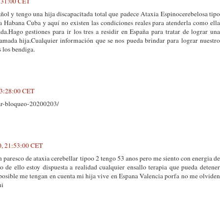
1:31:00 CET
ol y tengo una hija discapacitada total que padece Ataxia Espinocerebelosa tipo
 Habana Cuba y aquí no existen las condiciones reales para atenderla como ella
da.Hago gestiones para ir los tres a residir en España para tratar de lograr una
 amada hija.Cualquier información que se nos pueda brindar para lograr nuestro
 los bendiga.
 23:28:00 CET
sar-bloqueo-20200203/
20, 21:53:00 CET
 paresco de ataxia cerebellar tipoo 2 tengo 53 anos pero me siento con energia de
go de ello estoy dispuesta a realidad cualquier ensallo terapia que pueda detener
 posible me tengan en cuenta mi hija vive en Espana Valencia porfa no me olviden
mi