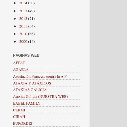
2014
(30)
►
2013
(49)
►
2012
(71)
►
2011
(54)
►
2010
(66)
►
2009
(14)
►
PÁGINAS WEB
AEFAT
AGAELA
Asociación Francesa contra la A.F.
ATAXIA Y ATÁXICOS
ATAXIAS GALICIA
Ataxias Galicia (NUESTRA WEB)
BABEL FAMILY
CERMI
CIRAH
EURORDIS