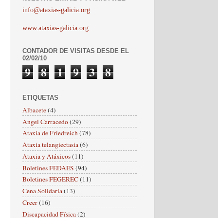
info@ataxias-galicia.org
www.ataxias-galicia.org
CONTADOR DE VISITAS DESDE EL
02/02/10
9
8
1
9
3
8
ETIQUETAS
Albacete
(4)
Ángel Carracedo
(29)
Ataxia de Friedreich
(78)
Ataxia telangiectasia
(6)
Ataxia y Atáxicos
(11)
Boletines FEDAES
(94)
Boletines FEGEREC
(11)
Cena Solidaria
(13)
Creer
(16)
Discapacidad Física
(2)