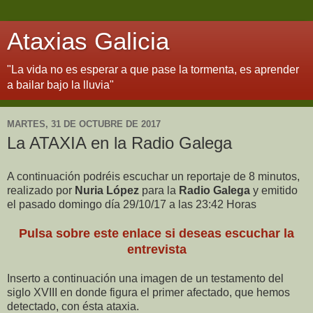
Ataxias Galicia
"La vida no es esperar a que pase la tormenta, es aprender
a bailar bajo la lluvia"
MARTES, 31 DE OCTUBRE DE 2017
La ATAXIA en la Radio Galega
A continuación podréis escuchar un reportaje de 8 minutos,
realizado por
Nuria López
para la
Radio Galega
y emitido
el pasado domingo día 29/10/17 a las 23:42 Horas
Pulsa sobre este enlace si deseas escuchar la
entrevista
Inserto a continuación una imagen de un testamento del
siglo XVIII en donde figura el primer afectado, que hemos
detectado, con ésta ataxia.