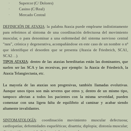
·
Supercor (C/ Dolores)
·
Casino (C/Real)
·
Mercado Central
DEFINICIÓN DE ATAXIA
: la palabra Ataxia puede emplearse indistintamente
para referirnos al síntoma de una coordinación defectuosa del movimiento
muscular, o para denominar a una enfermedad del sistema nervioso central
“rara”, crónica y degenerativa, acompañándose en este caso de un nombre o nº
que identifique el desorden que se presenta (Ataxia de Friedreich, SCA1,
SCA2…).
TIPOS ATAXIA
: dentro de las ataxias hereditarias están las dominantes, que
suelen ser las SCA y las recesivas, por ejemplo: la Ataxia de Friedreich, la
Ataxia Telangiectasia, etc.
La mayoría de las ataxias son progresivas, también llamadas evolutivas.
Aunque unos tipos son más severos que otros y, dentro de un mismo tipo,
tampoco afectan a todos los pacientes con la misma severidad, pueden
comenzar con una ligera falta de equilibrio al caminar y acabar siendo
altamente invalidantes.
SINTOMATOLOGÍA
: coordinación movimiento muscular defectuosa;
cardiopatías; deformidades esqueléticas; disartria; diplopia; distonía muscular;