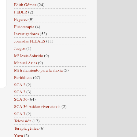
Edith Gómez
(24)
FEDER
(2)
Fegerec
(9)
Fisioterapia
(4)
Investigadores
(53)
Jornadas FEDAES
(11)
Juegos
(1)
Mª Jesús Sobrido
(9)
Manuel Arias
(9)
Mi tratamiento para la ataxia
(5)
Periódicos
(67)
SCA 2
(2)
SCA 3
(3)
a
SCA 36
(64)
SCA 36 Asidan river ataxia
(2)
SCA 7
(2)
Televisión
(17)
Terapia génica
(6)
Yoga
(2)