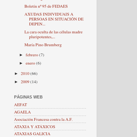
Boletín nº 95 de FEDAES
AXUDAS INDIVIDUAIS A
PERSOAS EN SITUACIÓN DE
DEPEN...
La cara oculta de las células madre
pluripotentes,...
María Pino Brumberg
febrero
(7)
►
enero
(6)
►
2010
(66)
►
2009
(14)
►
PÁGINAS WEB
AEFAT
AGAELA
Asociación Francesa contra la A.F.
ATAXIA Y ATÁXICOS
ATAXIAS GALICIA