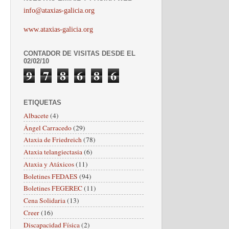
info@ataxias-galicia.org
www.ataxias-galicia.org
CONTADOR DE VISITAS DESDE EL
02/02/10
9
7
8
6
8
6
ETIQUETAS
Albacete
(4)
Ángel Carracedo
(29)
Ataxia de Friedreich
(78)
Ataxia telangiectasia
(6)
Ataxia y Atáxicos
(11)
Boletines FEDAES
(94)
Boletines FEGEREC
(11)
Cena Solidaria
(13)
Creer
(16)
Discapacidad Física
(2)