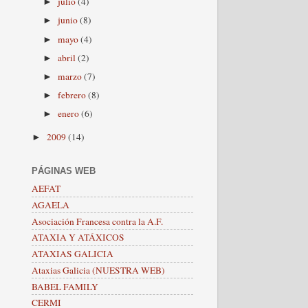
julio
(4)
►
junio
(8)
►
mayo
(4)
►
abril
(2)
►
marzo
(7)
►
febrero
(8)
►
enero
(6)
►
2009
(14)
►
PÁGINAS WEB
AEFAT
AGAELA
Asociación Francesa contra la A.F.
ATAXIA Y ATÁXICOS
ATAXIAS GALICIA
Ataxias Galicia (NUESTRA WEB)
BABEL FAMILY
CERMI