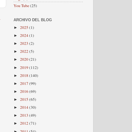
You Tube
(25)
a
ARCHIVO DEL BLOG
2025
(1)
►
2024
(1)
►
2023
(2)
►
2022
(5)
►
2020
(21)
►
2019
(112)
►
2018
(140)
►
2017
(99)
►
2016
(69)
►
2015
(65)
►
2014
(30)
►
2013
(49)
►
2012
(71)
►
2011
(54)
►