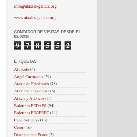
info@ataxias-galicia.org
www.ataxias-galicia.org
CONTADOR DE VISITAS DESDE EL
02/02/10
9
7
8
5
5
2
ETIQUETAS
Albacete
(4)
Ángel Carracedo
(29)
Ataxia de Friedreich
(78)
Ataxia telangiectasia
(6)
Ataxia y Atáxicos
(11)
Boletines FEDAES
(94)
Boletines FEGEREC
(11)
Cena Solidaria
(13)
Creer
(16)
Discapacidad Física
(2)