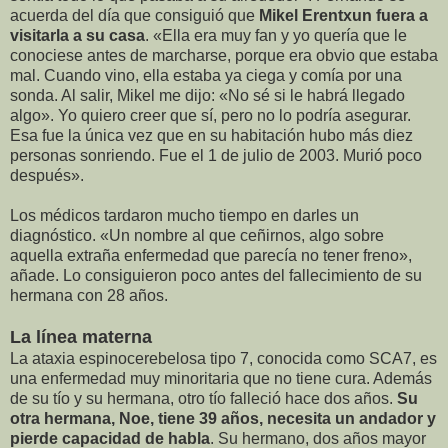
acuerda del día que consiguió que
Mikel Erentxun fuera a
visitarla a su casa
. «Ella era muy fan y yo quería que le
conociese antes de marcharse, porque era obvio que estaba
mal. Cuando vino, ella estaba ya ciega y comía por una
sonda. Al salir, Mikel me dijo: «No sé si le habrá llegado
algo». Yo quiero creer que sí, pero no lo podría asegurar.
Esa fue la única vez que en su habitación hubo más diez
personas sonriendo. Fue el 1 de julio de 2003. Murió poco
después».
Los médicos tardaron mucho tiempo en darles un
diagnóstico. «Un nombre al que ceñirnos, algo sobre
aquella extraña enfermedad que parecía no tener freno»,
añade. Lo consiguieron poco antes del fallecimiento de su
hermana con 28 años.
La línea materna
La ataxia espinocerebelosa tipo 7, conocida como SCA7, es
una enfermedad muy minoritaria que no tiene cura. Además
de su tío y su hermana, otro tío falleció hace dos años.
Su
otra hermana, Noe, tiene 39 años, necesita un andador y
pierde capacidad de habla
. Su hermano, dos años mayor