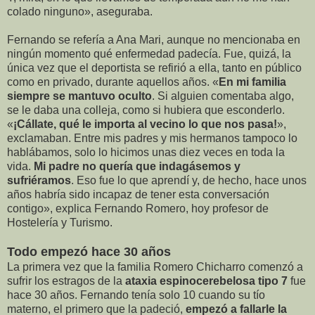
colado ninguno», aseguraba.
Fernando se refería a Ana Mari, aunque no mencionaba en
ningún momento qué enfermedad padecía. Fue, quizá, la
única vez que el deportista se refirió a ella, tanto en público
como en privado, durante aquellos años. «
En mi familia
siempre se mantuvo oculto
. Si alguien comentaba algo,
se le daba una colleja, como si hubiera que esconderlo.
«
¡Cállate, qué le importa al vecino lo que nos pasa!
»,
exclamaban. Entre mis padres y mis hermanos tampoco lo
hablábamos, solo lo hicimos unas diez veces en toda la
vida.
Mi padre no quería que indagásemos y
sufriéramos
. Eso fue lo que aprendí y, de hecho, hace unos
años habría sido incapaz de tener esta conversación
contigo», explica Fernando Romero, hoy profesor de
Hostelería y Turismo.
Todo empezó hace 30 años
La primera vez que la familia Romero Chicharro comenzó a
sufrir los estragos de la
ataxia espinocerebelosa tipo 7
fue
hace 30 años. Fernando tenía solo 10 cuando su tío
materno, el primero que la padeció,
empezó a fallarle la