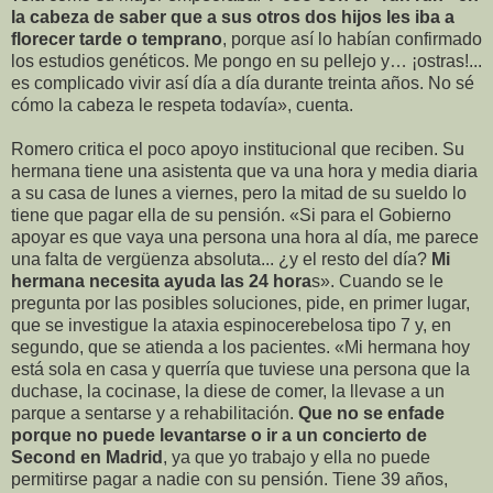
la cabeza de saber que a sus otros dos hijos les iba a
florecer tarde o temprano
, porque así lo habían confirmado
los estudios genéticos. Me pongo en su pellejo y… ¡ostras!...
es complicado vivir así día a día durante treinta años. No sé
cómo la cabeza le respeta todavía», cuenta.
Romero critica el poco apoyo institucional que reciben. Su
hermana tiene una asistenta que va una hora y media diaria
a su casa de lunes a viernes, pero la mitad de su sueldo lo
tiene que pagar ella de su pensión. «Si para el Gobierno
apoyar es que vaya una persona una hora al día, me parece
una falta de vergüenza absoluta... ¿y el resto del día?
Mi
hermana necesita ayuda las 24 hora
s». Cuando se le
pregunta por las posibles soluciones, pide, en primer lugar,
que se investigue la ataxia espinocerebelosa tipo 7 y, en
segundo, que se atienda a los pacientes. «Mi hermana hoy
está sola en casa y querría que tuviese una persona que la
duchase, la cocinase, la diese de comer, la llevase a un
parque a sentarse y a rehabilitación.
Que no se enfade
porque no puede levantarse o ir a un concierto de
Second en Madrid
, ya que yo trabajo y ella no puede
permitirse pagar a nadie con su pensión. Tiene 39 años,