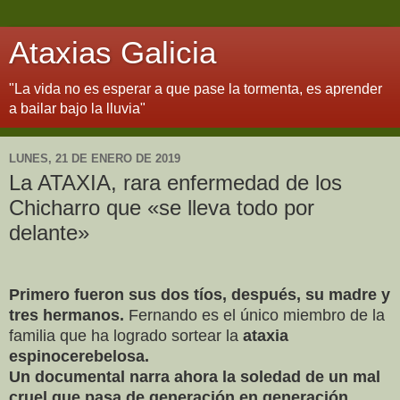
Ataxias Galicia
"La vida no es esperar a que pase la tormenta, es aprender
a bailar bajo la lluvia"
LUNES, 21 DE ENERO DE 2019
La ATAXIA, rara enfermedad de los
Chicharro que «se lleva todo por
delante»
Primero fueron sus dos tíos, después, su madre y
tres hermanos.
Fernando es el único miembro de la
familia que ha logrado sortear la
ataxia
espinocerebelosa.
Un documental narra ahora la soledad de un mal
cruel que pasa de generación en generación.