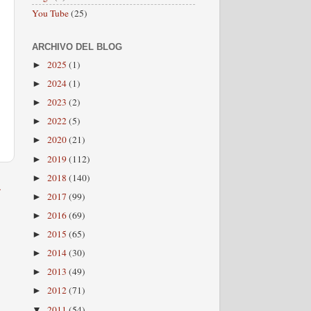
You Tube
(25)
ARCHIVO DEL BLOG
2025
(1)
►
2024
(1)
►
2023
(2)
►
2022
(5)
►
2020
(21)
►
2019
(112)
►
2018
(140)
►
a
2017
(99)
►
2016
(69)
►
2015
(65)
►
2014
(30)
►
2013
(49)
►
2012
(71)
►
2011
(54)
▼