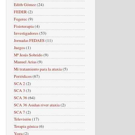
Edith Gómez
(24)
FEDER
(2)
Fegerec
(9)
Fisioterapia
(4)
Investigadores
(53)
Jornadas FEDAES
(11)
Juegos
(1)
Mª Jesús Sobrido
(9)
Manuel Arias
(9)
Mi tratamiento para la ataxia
(5)
Periódicos
(67)
SCA 2
(2)
SCA 3
(3)
SCA 36
(64)
SCA 36 Asidan river ataxia
(2)
SCA 7
(2)
Televisión
(17)
Terapia génica
(6)
Yoga
(2)