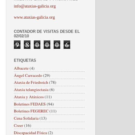
info@ataxias-galicia.org
www.ataxias-galicia.org
CONTADOR DE VISITAS DESDE EL
02/02/10
9
8
0
0
0
6
ETIQUETAS
Albacete
(4)
Ángel Carracedo
(29)
Ataxia de Friedreich
(78)
Ataxia telangiectasia
(6)
Ataxia y Atáxicos
(11)
Boletines FEDAES
(94)
Boletines FEGEREC
(11)
Cena Solidaria
(13)
Creer
(16)
Discapacidad Física
(2)