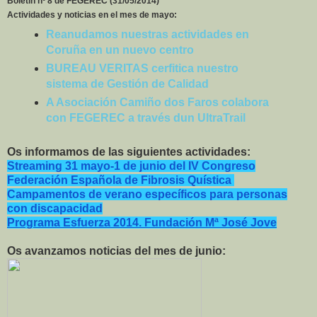
Boletín nº 8 de FEGEREC (31/05/2014)
Actividades y noticias en el mes de mayo:
Reanudamos nuestras actividades en
Coruña en un nuevo centro
BUREAU VERITAS cerfitica nuestro
sistema de Gestión de Calidad
A Asociación Camiño dos Faros colabora
con FEGEREC a través dun UltraTrail
Os informamos de las siguientes actividades:
Streaming 31 mayo-1 de junio del IV Congreso
Federación Española de Fibrosis Quística
Campamentos de verano específicos para personas
con discapacidad
Programa Esfuerza 2014. Fundación Mª José Jove
Os avanzamos noticias del mes de junio: