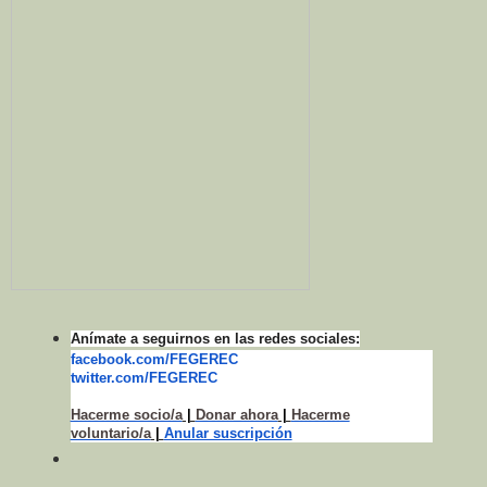
Anímate a seguirnos en las redes sociales:
facebook.com/FEGEREC
twitter.com/FEGEREC
Hacerme socio/a
|
Donar ahora
|
Hacerme
voluntario/a
|
Anular suscripción