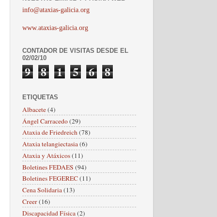
info@ataxias-galicia.org
www.ataxias-galicia.org
CONTADOR DE VISITAS DESDE EL
02/02/10
9
8
1
5
6
8
ETIQUETAS
Albacete
(4)
Ángel Carracedo
(29)
Ataxia de Friedreich
(78)
Ataxia telangiectasia
(6)
Ataxia y Atáxicos
(11)
Boletines FEDAES
(94)
Boletines FEGEREC
(11)
Cena Solidaria
(13)
Creer
(16)
Discapacidad Física
(2)